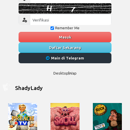
Remember Me
Masuk
Daftar Sekarang
Main di Telegram
Desktop
Wap
ShadyLady