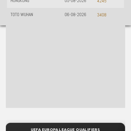
HONGKONG
05-08-2026
4245
TOTO WUHAN
06-08-2026
3408
AGUE QUALIFIERS
UEFA EUROPA LEAGUE 