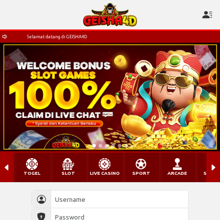
Selamat datang di GEISHA4D
TOGEL
SLOT
LIVE CASINO
SPORT
ARCADE
SABU