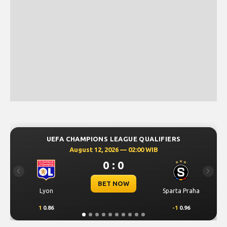
MPIONS LEAGUE QUALIFIERS
UEFA CHAMPION
st 12, 2026 — 02:00 WIB
August 12,
0 : 0
Previous
Next
BET NOW
B
Sparta Praha
SK Sturm Graz
-1
0.96
-0.5
0.95