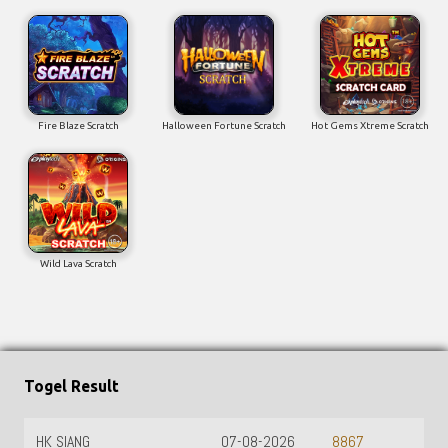
Fire Blaze Scratch
Halloween Fortune Scratch
Hot Gems Xtreme Scratch
Wild Lava Scratch
Togel Result
HK SIANG
07-08-2026
8867