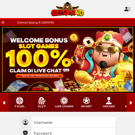
Selamat datang di GEISHA4D
TOGEL
SLOT
LIVE CASINO
SPORT
ARCADE
SABU