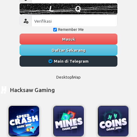
Remember Me
Masuk
Daftar Sekarang
Main di Telegram
Desktop
Wap
Hacksaw Gaming