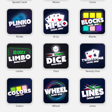
Speed Crash
Mines
Coins
Plinko
Hi-Lo
Blocks
Limbo
Dice
Twenty-One
Colors
Wheel
Lines