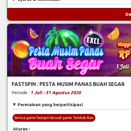
De
FASTSPIN : PESTA MUSIM PANAS BUAH SEGAR
Periode :
1 Juli - 31 Agustus 2026
Permainan yang berpartisipasi
Semua game Fastspin kecuali game Tembak Ikan
Aturan :