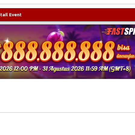
tail Event