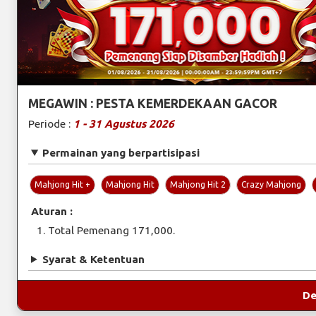
MEGAWIN : PESTA KEMERDEKAAN GACOR
Periode :
1 - 31 Agustus 2026
Permainan yang berpartisipasi
Mahjong Hit +
Mahjong Hit
Mahjong Hit 2
Crazy Mahjong
Aturan :
Total Pemenang 171,000.
Syarat & Ketentuan
De