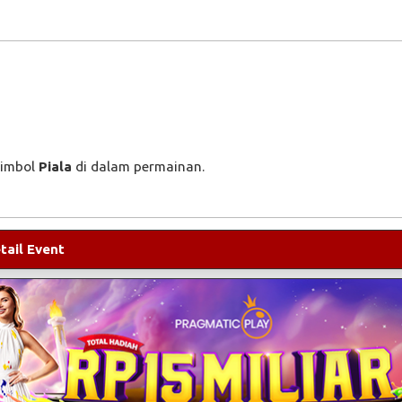
simbol
Piala
di dalam permainan.
tail Event