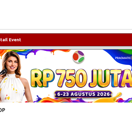
tail Event
OP