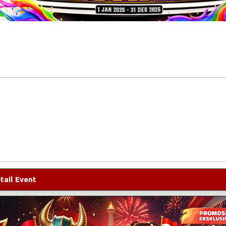
tail Event